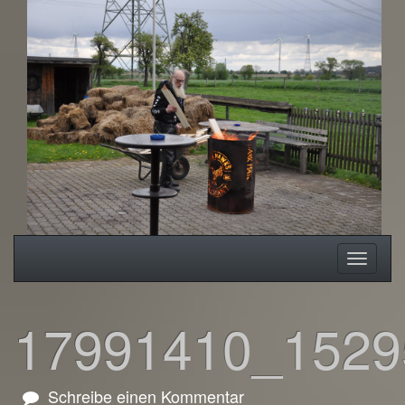
Zum
Hauptinhalt
springen
Navigation
Naviga
ein-/ausblenden
ein-/a
17991410_1529
zu
Schreibe einen Kommentar